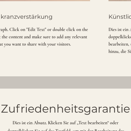
kranzverstärkung
Künstl
raph. Click on "Edit Text" or double click on the
Dies ist ein
it the content and make sure to add any relevant
doppelklicke
t you want to share with your visitors.
bearbeiten, 
hinzu, die 
Zufriedenheitsgarantie
Dies ist ein Absatz. Klicken Sie auf „Text bearbeiten“ oder