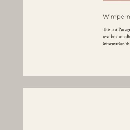
Wimpern
This is a Parag
text box to ed
information tha