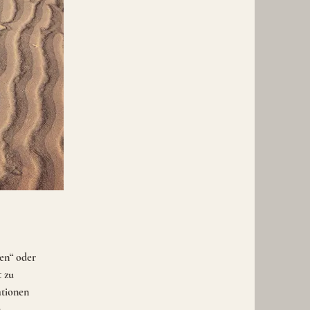
ten“ oder
t zu
ationen
.