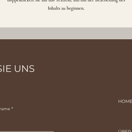
doppelklicken Sie auf das Textfeld, um mit der Bearbeitung des
Inhalts zu beginnen.
NIA HOPE PERMANENT MAKE-
IE UNS
UP
HOME
name
ÜBER